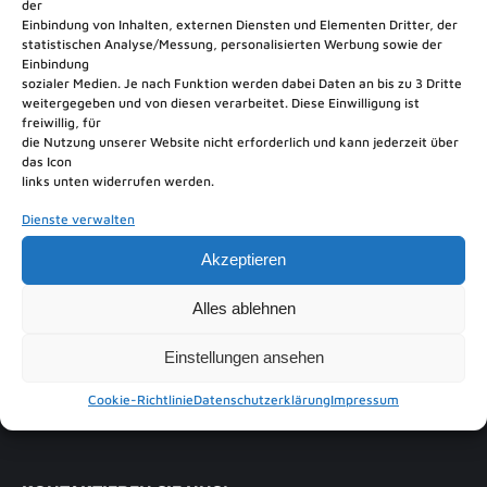
Abwicklung von Nachbestellungen aufgrund von
der
Einbindung von Inhalten, externen Diensten und Elementen Dritter, der
Umplanungen
statistischen Analyse/Messung, personalisierten Werbung sowie der
Einbindung
Abwicklung von Rücknahmen, Rückerstattung
sozialer Medien. Je nach Funktion werden dabei Daten an bis zu 3 Dritte
weitergegeben und von diesen verarbeitet. Diese Einwilligung ist
freiwillig, für
Vorabrechnung, Rechnungslegung
die Nutzung unserer Website nicht erforderlich und kann jederzeit über
das Icon
links unten widerrufen werden.
Rücklieferungen von nicht benötigten oder
Restmaterialien
Dienste verwalten
Akzeptieren
Unterstützung bei der Kalkulation von
Ausschreibungen (z.B. Breitbandnetze)
Alles ablehnen
Einstellungen ansehen
Cookie-Richtlinie
Datenschutzerklärung
Impressum